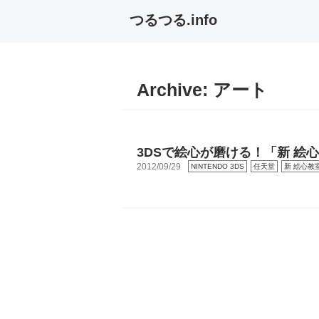
つるつる.info
Archive:
アート
3DSで絵心が磨ける！「新 絵
2012/09/29
NINTENDO 3DS
任天堂
新 絵心教