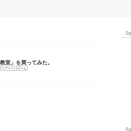
Sp
心教室」を買ってみた。
室
アート
ゲーム
Au