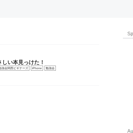
Sp
やさしい本見っけた！
e勉強会関西ビギナーズ
iPhone
勉強会
Au